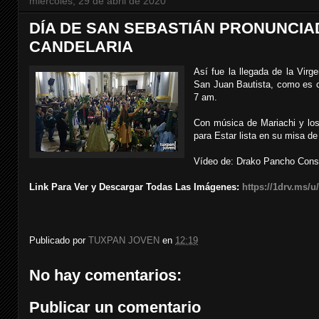
miércoles, 29 de abril de 2020
DÍA DE SAN SEBASTIÁN PRONUNCIAD
CANDELARIA
Así fue la llegada de la Virg
San Juan Bautista, como es c
7 am.
Con música de Mariachi y los 
para Estar lista en su misa d
Vídeo de: Drako Pancho Const
Link Para Ver y Descargar Todas Las Imágenes:
https://1drv.ms
Publicado por
TUXPAN JOVEN
en
12:19
No hay comentarios:
Publicar un comentario