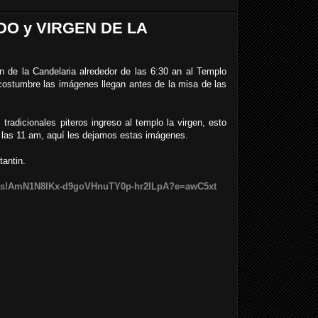
O y VIRGEN DE LA
en de la Candelaria alrededor de las 6:30 an al Templo
ostumbre las imágenes llegan antes de la misa de las
tradicionales piteros ingreso al templo la virgen, esto
e las 11 am, aquí les dejamos estas imágenes.
antin.
/u/s!AmN1N8lKx-d9goVHnuTY0p-hr2ILpA?e=awC5xt