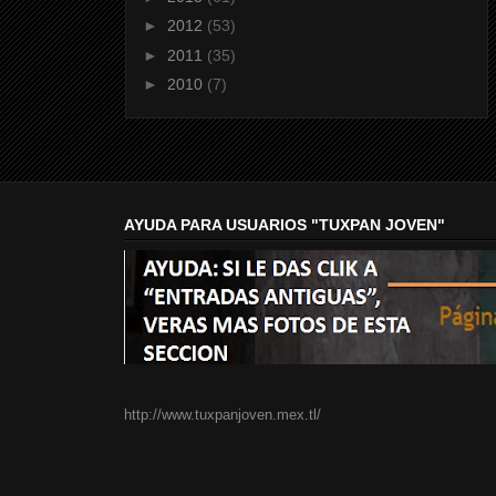
►
2012
(53)
►
2011
(35)
►
2010
(7)
AYUDA PARA USUARIOS "TUXPAN JOVEN"
http://www.tuxpanjoven.mex.tl/