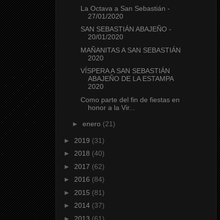
La Octava a San Sebastián -
27/01/2020
SAN SEBASTIÁN ABAJEÑO -
20/01/2020
MAÑANITAS A SAN SEBASTIÁN
2020
VÍSPERA A SAN SEBASTIÁN
ABAJEÑO DE LA ESTAMPA
2020
Como parte del fin de fiestas en
honor a la Vir...
►
enero
(21)
►
2019
(31)
►
2018
(40)
►
2017
(62)
►
2016
(84)
►
2015
(81)
►
2014
(37)
►
2013
(61)